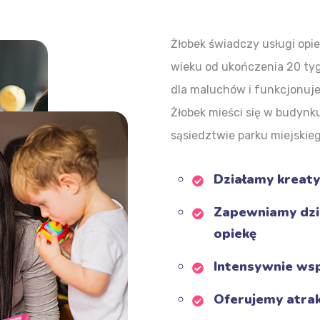
Żłobek świadczy usługi op
wieku od ukończenia 20 tyg
dla maluchów i funkcjonuje
Żłobek mieści się w budynk
sąsiedztwie parku miejskiego
Działamy kreaty
Zapewniamy dzi
opiekę
Intensywnie ws
Oferujemy atrak