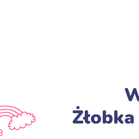
W
Żłobka