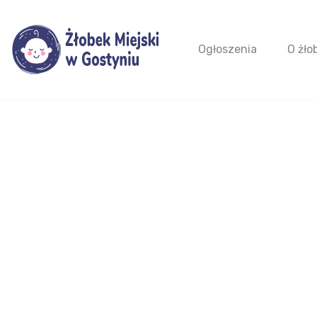
Ogłoszenia
O żło